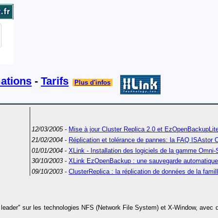
ations
-
Tarifs
Plus d'infos
12/03/2005
-
Mise à jour Cluster Replica 2.0 et EzOpenBackupLite
21/02/2004
-
Réplication et tolérance de pannes: la FAQ ISAstor C
01/01/2004
-
XLink - Installation des logiciels de la gamme Omni-
30/10/2003
-
XLink EzOpenBackup : une sauvegarde automatique fa
09/10/2003
-
ClusterReplica : la réplication de données de la famil
leader" sur les technologies NFS (Network File System) et X-Window, avec de