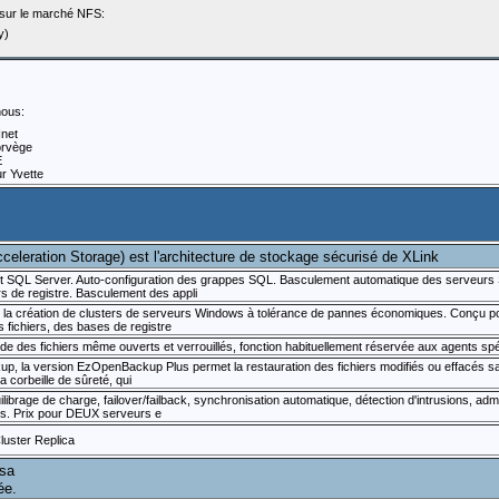
s sur le marché NFS:
y)
nous:
Inet
orvège
E
r Yvette
cceleration Storage) est l'architecture de stockage sécurisé de XLink
oft SQL Server. Auto-configuration des grappes SQL. Basculement automatique des serveur
rs de registre. Basculement des appli
 la création de clusters de serveurs Windows à tolérance de pannes économiques. Conçu pou
es fichiers, des bases de registre
 des fichiers même ouverts et verrouillés, fonction habituellement réservée aux agents spé
p, la version EzOpenBackup Plus permet la restauration des fichiers modifiés ou effacés sa
la corbeille de sûreté, qui
ilibrage de charge, failover/failback, synchronisation automatique, détection d'intrusions, admi
ts. Prix pour DEUX serveurs e
luster Replica
rsa
ée.