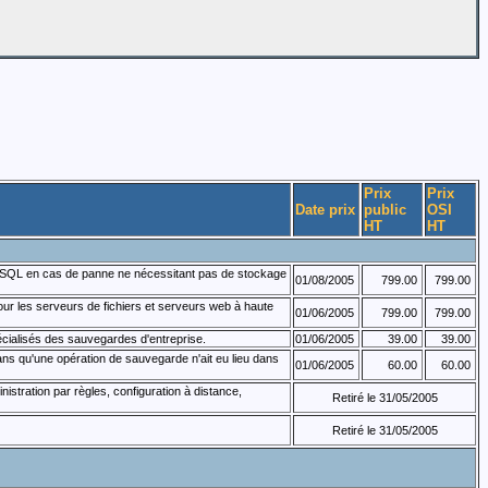
Prix
Prix
Date prix
public
OSI
HT
HT
s SQL en cas de panne ne nécessitant pas de stockage
01/08/2005
799.00
799.00
r les serveurs de fichiers et serveurs web à haute
01/06/2005
799.00
799.00
cialisés des sauvegardes d'entreprise.
01/06/2005
39.00
39.00
ns qu'une opération de sauvegarde n'ait eu lieu dans
01/06/2005
60.00
60.00
nistration par règles, configuration à distance,
Retiré le 31/05/2005
Retiré le 31/05/2005