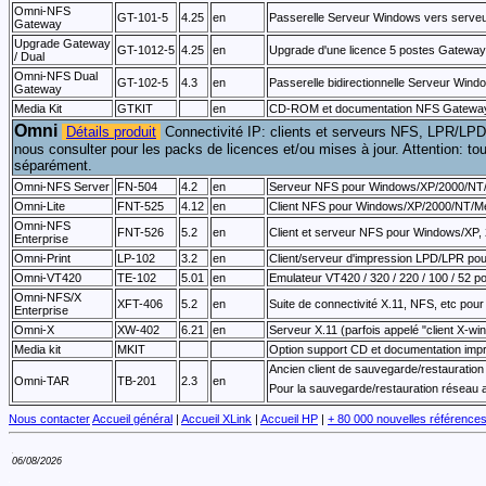
Omni-NFS
GT-101-5
4.25
en
Passerelle Serveur Windows vers serveu
Gateway
Upgrade Gateway
GT-1012-5
4.25
en
Upgrade d'une licence 5 postes Gatewa
/ Dual
Omni-NFS Dual
GT-102-5
4.3
en
Passerelle bidirectionnelle Serveur Win
Gateway
Media Kit
GTKIT
en
CD-ROM et documentation NFS Gateway,
Omni
Détails produit
Connectivité IP: clients et serveurs NFS, LPR/LPD
nous consulter pour les packs de licences et/ou mises à jour. Attention: t
séparément.
Omni-NFS Server
FN-504
4.2
en
Serveur NFS pour Windows/XP/2000/NT/
Omni-Lite
FNT-525
4.12
en
Client NFS pour Windows/XP/2000/NT/M
Omni-NFS
FNT-526
5.2
en
Client et serveur NFS pour Windows/XP, 
Enterprise
Omni-Print
LP-102
3.2
en
Client/serveur d'impression LPD/LPR po
Omni-VT420
TE-102
5.01
en
Emulateur VT420 / 320 / 220 / 100 / 52 
Omni-NFS/X
XFT-406
5.2
en
Suite de connectivité X.11, NFS, etc pou
Enterprise
Omni-X
XW-402
6.21
en
Serveur X.11 (parfois appelé "client X-w
Media kit
MKIT
Option support CD et documentation impr
Ancien client de sauvegarde/restauration
Omni-TAR
TB-201
2.3
en
Pour la sauvegarde/restauration réseau
Nous contacter
Accueil général
|
Accueil XLink
|
Accueil HP
|
+ 80 000 nouvelles référence
06/08/2026