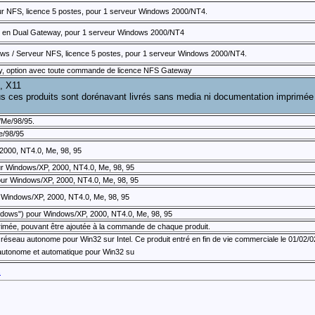
r NFS, licence 5 postes, pour 1 serveur Windows 2000/NT4.
y en Dual Gateway, pour 1 serveur Windows 2000/NT4
dows / Serveur NFS, licence 5 postes, pour 1 serveur Windows 2000/NT4.
 option avec toute commande de licence NFS Gateway
, X11
ous ces produits sont dorénavant livrés sans media ni documentation imprimée
Me/98/95.
e/98/95
2000, NT4.0, Me, 98, 95
ur Windows/XP, 2000, NT4.0, Me, 98, 95
pour Windows/XP, 2000, NT4.0, Me, 98, 95
r Windows/XP, 2000, NT4.0, Me, 98, 95
indows") pour Windows/XP, 2000, NT4.0, Me, 98, 95
imée, pouvant être ajoutée à la commande de chaque produit.
 réseau autonome pour Win32 sur Intel. Ce produit entré en fin de vie commerciale le 01/02/0
 autonome et automatique pour Win32 su
s