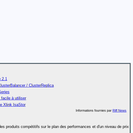
 2.1
lusterBalancer / ClusterReplica
Series
cile à utiliser
le Xlink IsaStor
Informations fournies par
Riff News
s produits compétitifs sur le plan des performances et d'un niveau de prix