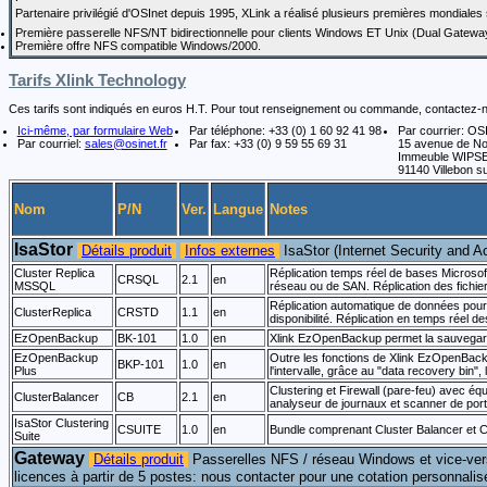
Partenaire privilégié d'OSInet depuis 1995, XLink a réalisé plusieurs premières mondiale
Première passerelle NFS/NT bidirectionnelle pour clients Windows ET Unix (Dual Gatewa
Première offre NFS compatible Windows/2000.
Tarifs Xlink Technology
Ces tarifs sont indiqués en euros H.T. Pour tout renseignement ou commande, contactez-
Ici-même, par formulaire Web
Par téléphone: +33 (0) 1 60 92 41 98
Par courrier: OS
Par courriel:
sales@osinet.fr
Par fax: +33 (0) 9 59 55 69 31
15 avenue de N
Immeuble WIPS
91140 Villebon su
Nom
P/N
Ver.
Langue
Notes
IsaStor
Détails produit
Infos externes
IsaStor (Internet Security and A
Cluster Replica
Réplication temps réel de bases Micros
CRSQL
2.1
en
MSSQL
réseau ou de SAN. Réplication des fichie
Réplication automatique de données pour
ClusterReplica
CRSTD
1.1
en
disponibilité. Réplication en temps réel d
EzOpenBackup
BK-101
1.0
en
Xlink EzOpenBackup permet la sauvegarde
EzOpenBackup
Outre les fonctions de Xlink EzOpenBacku
BKP-101
1.0
en
Plus
l'intervalle, grâce au "data recovery bin", 
Clustering et Firewall (pare-feu) avec équ
ClusterBalancer
CB
2.1
en
analyseur de journaux et scanner de por
IsaStor Clustering
CSUITE
1.0
en
Bundle comprenant Cluster Balancer et C
Suite
Gateway
Détails produit
Passerelles NFS / réseau Windows et vice-ve
licences à partir de 5 postes: nous contacter pour une cotation personnalis