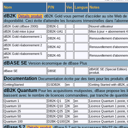
Nom
P/N
Ver.
Langue
Notes
dB2K
Détails produit
dB2K Gold vous permet d'accéder au site Web de m
disponibilité. Ceci évite d'attendre les livraisons trimestrielles dans l'abon
dB2K Gold (dBase 2000)
DB2K-1
Nouvel utilisateur
dB2K Gold mise à jour
DB2K-UA1
Mise à jour + abonnement 4 t
dB2K Gold réabonnement 1
DB2K-A1
Renouvellement d'abonnem
an
dB2K Gold réabonnement 2
DB2K-A2
Renouvellement d'abonnement
ans
dB2K Gold réabonnement 5
DB2K-A5
Renouvellement d'abonnement
ans
dBASE SE
Version économique de dBase Plus
dBASE SE (Special Edition) 
dBase SE
DBSE
produit.
Documentation
Documentation écrite par des tiers pour les produits 
GettingStarted
GSDB2K
en
Getting Started with dB2K, 
dB2K Quantum
Pour les acquisitions mutipostes, dBase propose les 
baissent avec le nombre de licences commandées, par tranche de quantité.
Quantum 1
DB2K-Q1
2K
en
Licence Quantum 1 poste, t
Quantum 10
DB2K-Q10
2K
en
Licence Quantum 1 poste, t
Quantum 25
DB2K-Q25
2K
en
Licence Quantum 1 poste, t
Quantum 50
DB2K-Q50
2K
en
Licence Quantum 1 poste, t
Quantum 100
D2BK-Q100
2K
en
Licence Quantum 1 poste, t
dBase 5.7
Détails produit
dBase 5.7 est le successeur Win32 de dBase D