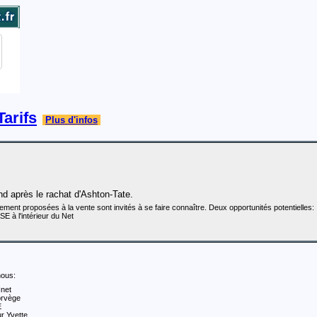
Tarifs
Plus d'infos
nd après le rachat d'Ashton-Tate.
ment proposées à la vente sont invités à se faire connaître. Deux opportunités potentielles:
E à l'intérieur du Net
nous:
Inet
orvège
E
r Yvette