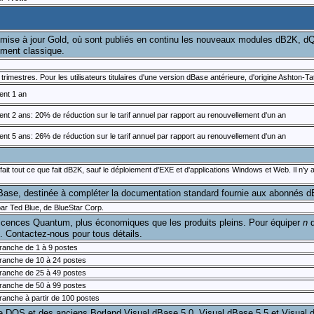
ise à jour Gold, où sont publiés en continu les nouveaux modules dB2K, dQ
nement classique.
rimestres. Pour les utilisateurs titulaires d'une version dBase antérieure, d'origine Ashton-T
ent 1 an
 2 ans: 20% de réduction sur le tarif annuel par rapport au renouvellement d'un an
 5 ans: 26% de réduction sur le tarif annuel par rapport au renouvellement d'un an
fait tout ce que fait dB2K, sauf le déploiement d'EXE et d'applications Windows et Web. Il n'
dBase, destinée à compléter la documentation standard fournie aux abonnés 
par Ted Blue, de BlueStar Corp.
licences Quantum, plus économiques que les produits pleins. Pour équiper
n
d
 Contactez-nous pour tous détails.
ranche de 1 à 9 postes
ranche de 10 à 24 postes
ranche de 25 à 49 postes
ranche de 50 à 99 postes
ranche à partir de 100 postes
OS et des anciens Borland Visual dBase 5.0, Visual dBase 5.5 et Visual dBase