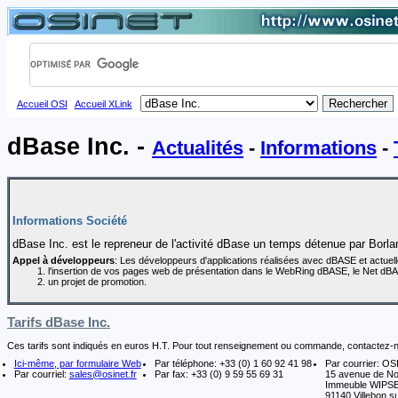
Accueil OSI
|
Accueil XLink
|
dBase Inc. -
Actualités
-
Informations
-
Informations Société
dBase Inc. est le repreneur de l'activité dBase un temps détenue par Borla
Appel à développeurs
: Les développeurs d'applications réalisées avec dBASE et actuelle
l'insertion de vos pages web de présentation dans le WebRing dBASE, le Net dBAS
un projet de promotion.
Tarifs dBase Inc.
Ces tarifs sont indiqués en euros H.T. Pour tout renseignement ou commande, contactez-
Ici-même, par formulaire Web
Par téléphone: +33 (0) 1 60 92 41 98
Par courrier: OS
Par courriel:
sales@osinet.fr
Par fax: +33 (0) 9 59 55 69 31
15 avenue de N
Immeuble WIPS
91140 Villebon su