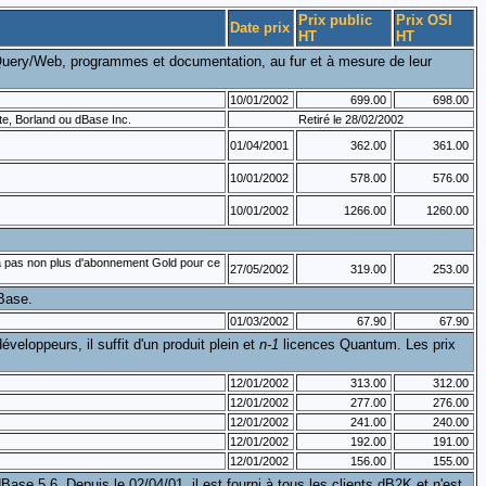
Prix public
Prix OSI
Date prix
HT
HT
uery/Web, programmes et documentation, au fur et à mesure de leur
10/01/2002
699.00
698.00
ate, Borland ou dBase Inc.
Retiré le 28/02/2002
01/04/2001
362.00
361.00
10/01/2002
578.00
576.00
10/01/2002
1266.00
1260.00
y a pas non plus d'abonnement Gold pour ce
27/05/2002
319.00
253.00
dBase.
01/03/2002
67.90
67.90
éveloppeurs, il suffit d'un produit plein et
n-1
licences Quantum. Les prix
12/01/2002
313.00
312.00
12/01/2002
277.00
276.00
12/01/2002
241.00
240.00
12/01/2002
192.00
191.00
12/01/2002
156.00
155.00
 5.6. Depuis le 02/04/01, il est fourni à tous les clients dB2K et n'est